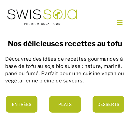
Passer
au
contenu
Navi
à
NOS PRODUITS
basc
Nos délicieuses recettes au tofu
COMMANDER
RECETTES
Découvrez des idées de recettes gourmandes à
base de tofu au soja bio suisse : nature, mariné,
PARTENAIRES
pané ou fumé. Parfait pour une cuisine vegan ou
À PROPOS
végétarienne pleine de saveurs.
CONTACT
FR
ENTRÉES
PLATS
DESSERTS