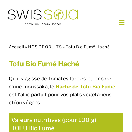
Passer
au
contenu
Navi
à
NOS PRODUITS
basc
Accueil
»
NOS PRODUITS
»
Tofu Bio Fumé Haché
COMMANDER
RECETTES
Tofu Bio Fumé Haché
PARTENAIRES
À PROPOS
Qu’il s’agisse de tomates farcies ou encore
d’une moussaka, le
Haché de Tofu Bio Fumé
CONTACT
est l’allié parfait pour vos plats végétariens
FR
et/ou végans.
Valeurs nutritives (pour 100 g)
TOFU Bio Fumé