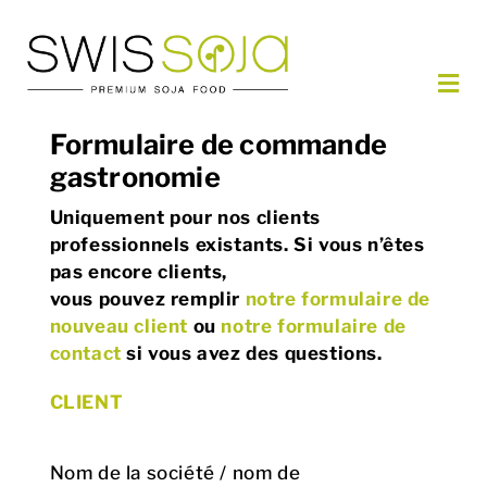
Passer
au
contenu
Navi
à
NOS PRODUITS
Formulaire de commande
basc
gastronomie
COMMANDER
RECETTES
Uniquement pour nos clients
professionnels existants. Si vous n’êtes
PARTENAIRES
pas encore clients,
À PROPOS
vous pouvez remplir
notre formulaire de
nouveau client
ou
notre formulaire de
CONTACT
contact
si vous avez des questions.
FR
CLIENT
Nom de la société / nom de