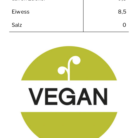
Eiwess
8,5
Salz
0