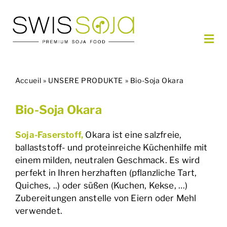
Skip
to
content
Togg
Navi
UNSERE PRODUKTE
Accueil
»
UNSERE PRODUKTE
»
Bio-Soja Okara
BESTELLEN
PARTNER
Bio-Soja Okara
ÜBER UNS
KONTAKT
Soja-Faserstoff,
Okara ist eine salzfreie,
ballaststoff- und proteinreiche Küchenhilfe mit
einem milden, neutralen Geschmack. Es wird
DE
perfekt in Ihren herzhaften (pflanzliche Tart,
Quiches, ..) oder süßen (Kuchen, Kekse, …)
Zubereitungen anstelle von Eiern oder Mehl
verwendet.