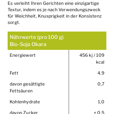
Es verleiht Ihren Gerichten eine einzigartige
Textur, indem es je nach Verwendungszweck
für Weichheit, Knusprigkeit in der Konsistenz
sorgt.
Nährwerte (pro 100 g)
Bio-Soja Okara
Energiewert
456 kj / 109
kcal
Fett
4,9
davon gesättigte
0,7
Fettsäuren
Kohlenhydrate
1,0
davon Zucker
< 0,5