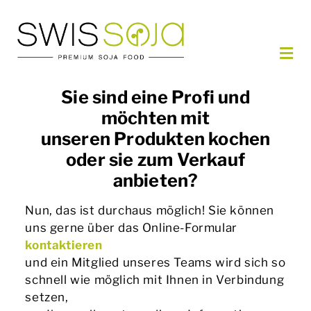
Skip
to
content
Togg
Navi
UNSERE PRODUKTE
Sie sind eine Profi und
BESTELLEN
möchten mit
unseren Produkten kochen
PARTNER
oder sie zum Verkauf
ÜBER UNS
anbieten?
KONTAKT
Nun, das ist durchaus möglich! Sie können
uns gerne über das Online-Formular
DE
kontaktieren
und ein Mitglied unseres Teams wird sich so
schnell wie möglich mit Ihnen in Verbindung
setzen,