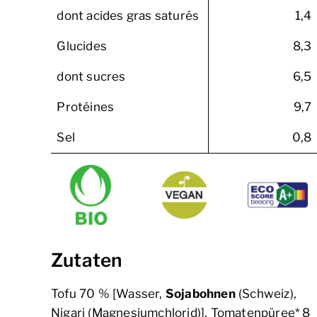
dont acides gras saturés
1,4
Glucides
8,3
dont sucres
6,5
Protéines
9,7
Sel
0,8
Zutaten
Tofu 70 % [Wasser,
Sojabohnen
(Schweiz),
Nigari (Magnesiumchlorid)], Tomatenpüree* 8