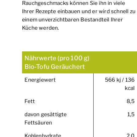
Rauchgeschmacks können Sie ihn in viele
Ihrer Rezepte einbauen und er wird schnell zu
einem unverzichtbaren Bestandteil Ihrer
Küche werden.
Nährwerte (pro 100 g)
Bio-Tofu Geräuchert
Energiewert
566 kj / 136
kcal
Fett
8,5
davon gesättigte
1,5
Fettsäuren
Kohlenhydrate
2,0