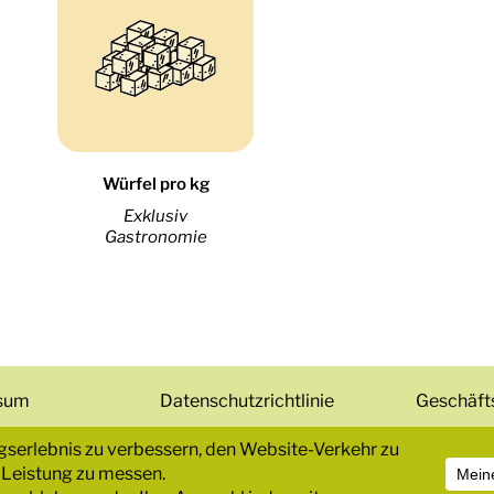
Würfel pro kg
Exklusiv
Gastronomie
sum
Datenschutzrichtlinie
Geschäft
chte vorbehalten
SWISSOJA SA •
© 2025 Webdesign:
TYPO