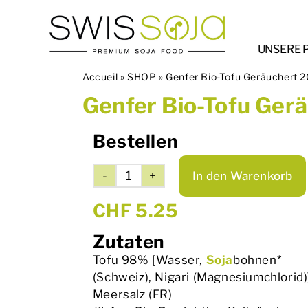
Skip
to
content
UNSERE 
Accueil
»
SHOP
»
Genfer Bio-Tofu Geräuchert 
Genfer Bio-Tofu Ger
Bestellen
In den Warenkorb
Genfer
Bio-
CHF
5.25
Tofu
Geräuchert
Zutaten
200g
Tofu 98% [Wasser,
Soja
bohnen*
Menge
(Schweiz), Nigari (Magnesiumchlorid)
Meersalz (FR)