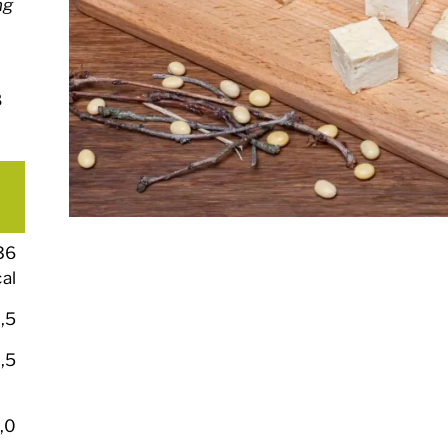
ng
8
36
al
,5
1,5
,0