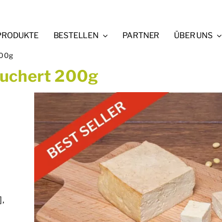
PRODUKTE
BESTELLEN
PARTNER
ÜBER UNS
200g
äuchert 200g
],